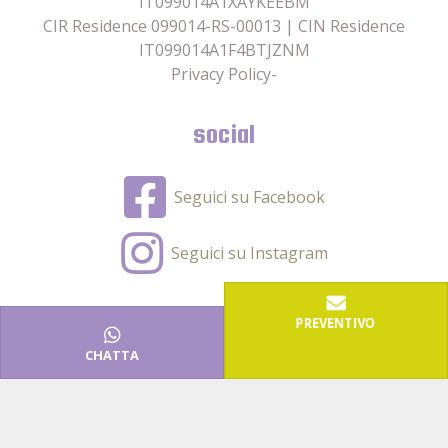
IT099014A1XAYKEEBM
CIR Residence 099014-RS-00013 | CIN Residence
IT099014A1F4BTJZNM
Privacy Policy
-
social
Seguici su Facebook
Seguici su Instagram
PREVENTIVO
2026 Un progetto
Adrias Online
CHATTA