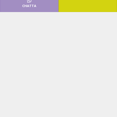
CHATTA
Papillon, il nostro cocktail
bar