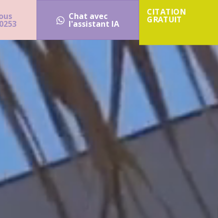
CITATION
ous
Chat avec
GRATUIT
0253
l'assistant IA