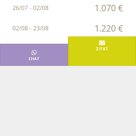
1.070 €
26/07 - 02/08
1.220 €
02/08 - 23/08
750 €
23/08 - 30/08
ZITAT
CHAT
600 €
30/08 - 20/09
Liste Anmerkungen
Die Preise verstehen sich pro Woche und Appartement
mit Aufenthalten von Samstag bis Samstag oder
Sonntag bis Sonntag.
Ganzer Monat*
JUNI
Typ A (6 Betten, 50qm) 2.800 € - Typ B (4 Betten,