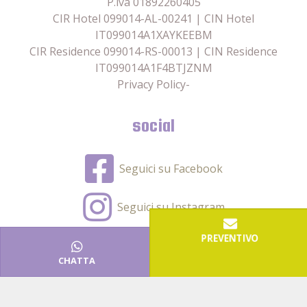
P.iva 01892260405
CIR Hotel 099014-AL-00241 | CIN Hotel
IT099014A1XAYKEEBM
CIR Residence 099014-RS-00013 | CIN Residence
IT099014A1F4BTJZNM
Privacy Policy
-
social
Seguici su Facebook
Seguici su Instagram
PREVENTIVO
CHATTA
2026 Un progetto
Adrias Online